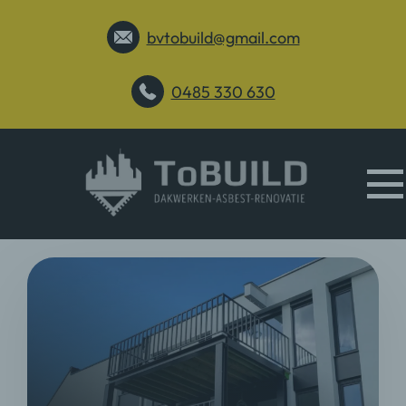
bvtobuild@gmail.com
0485 330 630