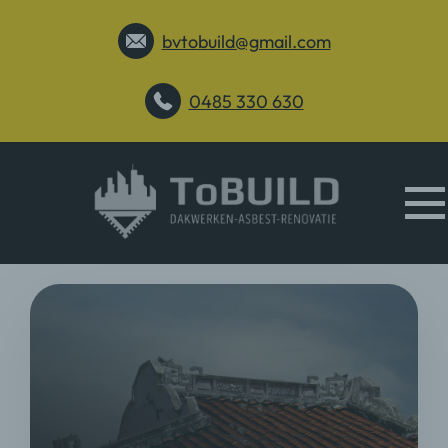
bvtobuild@gmail.com
0485 330 630