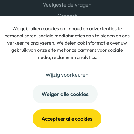
Veelgestelde vragen
Contact
We gebruiken cookies om inhoud en advertenties te
personaliseren, sociale mediafuncties aan te bieden en ons
verkeer te analyseren. We delen ook informatie over uw
gebruik van onze site met onze partners voor sociale
media, reclame en analytics.
© ToBUILD BV |
Algemene voorwaarden
|
Cookies
|
Privacy
|
Disclaimer
|
Created
by Udesite
Wijzig voorkeuren
ToBuild is een handelsnaam van
Weiger alle cookies
Constructino
Accepteer alle cookies