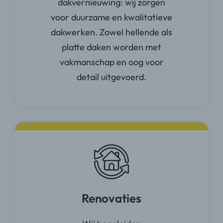
dakvernieuwing: wij zorgen
voor duurzame en kwalitatieve
dakwerken. Zowel hellende als
platte daken worden met
vakmanschap en oog voor
Bouw- en renovatiewerken met
detail uitgevoerd.
focus op veiligheid en
vakmanschap
Renovaties