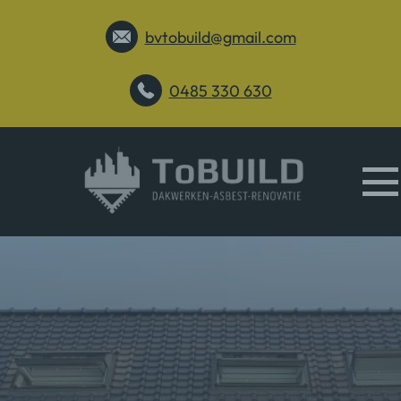
bvtobuild@gmail.com
0485 330 630